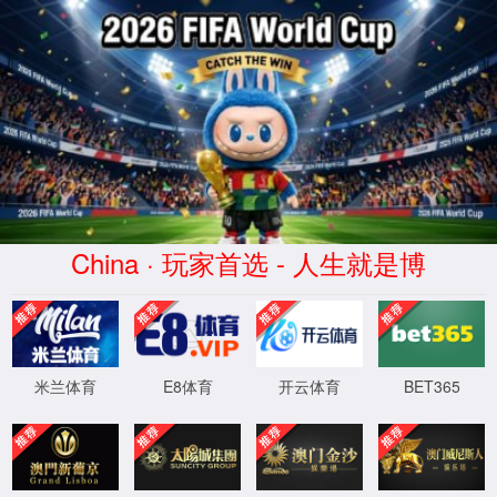
AC米兰直播(足球)官方网站-
Milan Brand
网站首页
走进AC米兰直播
走进AC米兰直播
公司简介
总经理致辞
公司荣誉
公司文化
营销与服务