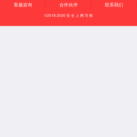
新闻中心
新闻中心
公司新闻
行业新闻
员工生活
营销与服务
案例展示
留言咨询
联系我们
业务咨询电话：
0000-00000000
联系我们
联系我们
人员招聘
联系我们
在线留言