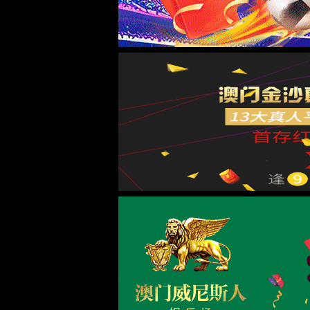
0000-00000000
研发中心
研发中心
创新研发
知识产权
注册商标
营销与服务
案例展示
留言咨询
联系我们
业务咨询电话：
0000-00000000
质量管理
质量管理
质量方针
品质保障