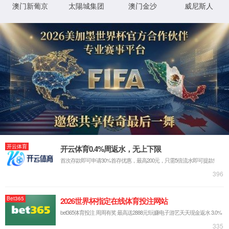
案例展示
留言咨询
联系我们
业务咨询电话：
0000-00000000
研发中心
研发中心
创新研发
知识产权
注册商标
营销与服务
案例展示
留言咨询
联系我们
业务咨询电话：
0000-00000000
质量管理
质量管理
质量方针