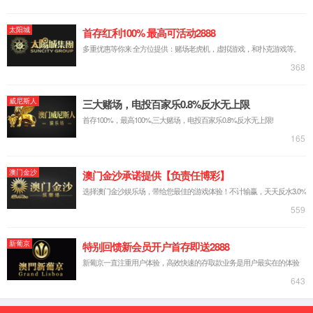
品质保障
营销与服务
案例展示
留言咨询
联系我们
业务咨询电话：
0000-00000000
产品中心
产品中心
药用薄膜包衣预混辅料（胃溶型）
药用薄膜包衣预混辅料（肠溶型）
复配食品添加剂-复配被膜剂
营销与服务
案例展示
留言咨询
联系我们
业务咨询电话：
0000-00000000